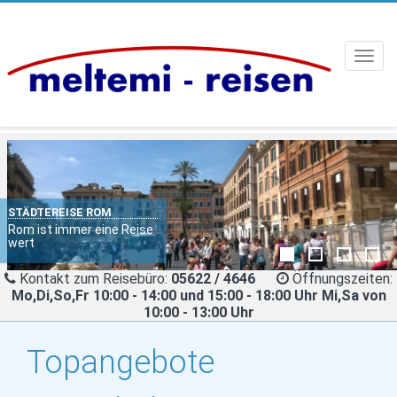
Toggl
navig
STÄDTEREISE ROM
Rom ist immer eine Reise
wert
Kontakt zum Reisebüro:
05622 / 4646
Öffnungszeiten:
Mo,Di,So,Fr 10:00 - 14:00 und 15:00 - 18:00 Uhr Mi,Sa von
10:00 - 13:00 Uhr
Topangebote