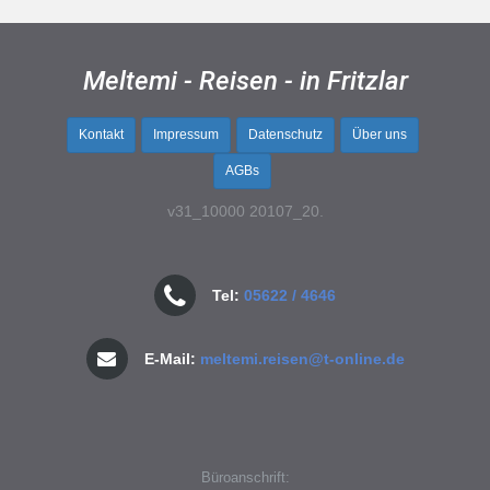
Meltemi - Reisen - in Fritzlar
Kontakt
Impressum
Datenschutz
Über uns
AGBs
v31_10000 20107_20.
Tel:
05622 / 4646
E-Mail:
meltemi.reisen@t-online.de
Büroanschrift: